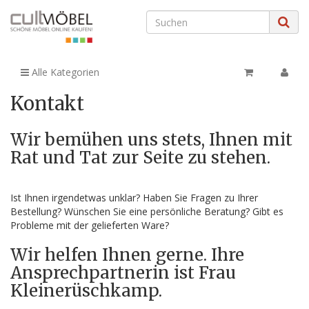
currentTemplateDirFull
:
https://www.cultmoebel.de/templates/Evo/
$currentTemplateDirFull
currentTemplateDirFullPath
:
/var/www/vhosts/cultmoebel.de/httpdocs/templates/Evo/
$currentTemplateDirFullPath
Alle Kategorien
currentThemeDir
:
templates/Evo/themes/evo/
$currentThemeDir
Kontakt
currentThemeDirFull
:
https://www.cultmoebel.de/templates/Evo/themes/evo/
$currentThemeDirFull
Wir bemühen uns stets, Ihnen mit
deletedPositions
:
array (0)
$deletedPositions
Rat und Tat zur Seite zu stehen.
Einstellungen
:
assoc_array (19)
$Einstellungen
JTL_CHARSET
:
iso-8859-1
$JTL_CHARSET
jtl_token
:
<input type="hidden" class="jtl_token" name="jtl_token"
Ist Ihnen irgendetwas unklar? Haben Sie Fragen zu Ihrer
value="2aa6dce054cb0fbf0f300dad9fffcb9c" />
$jtl_token
Bestellung? Wünschen Sie eine persönliche Beratung? Gibt es
KaufabwicklungsURL
:
Probleme mit der gelieferten Ware?
https://www.cultmoebel.de/bestellvorgang.php
$KaufabwicklungsURL
Wir helfen Ihnen gerne. Ihre
lang
:
ger
$lang
Link
:
object
Ansprechpartnerin ist Frau
$Link
linkgroups
:
object
$linkgroups
Kleinerüschkamp.
manufacturers
:
array (1)
$manufacturers